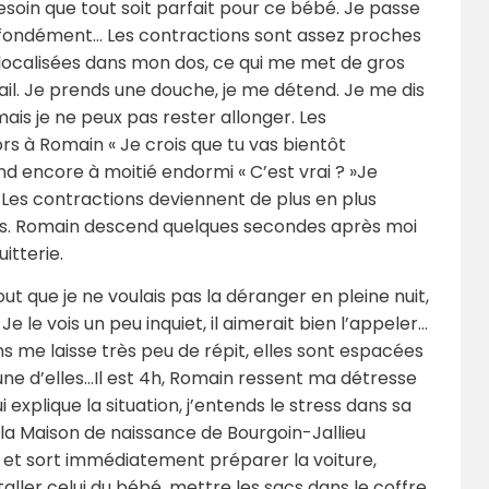
 besoin que tout soit parfait pour ce bébé. Je passe
rofondément… Les contractions sont assez proches
t localisées dans mon dos, ce qui me met de gros
ail. Je prends une douche, je me détend. Je me dis
mais je ne peux pas rester allonger. Les
ors à Romain « Je crois que tu vas bientôt
nd encore à moitié endormi « C’est vrai ? »Je
… Les contractions deviennent de plus en plus
és. Romain descend quelques secondes après moi
itterie.
out que je ne voulais pas la déranger en pleine nuit,
Je le vois un peu inquiet, il aimerait bien l’appeler…
s me laisse très peu de répit, elles sont espacées
ne d’elles…Il est 4h, Romain ressent ma détresse
 explique la situation, j’entends le stress dans sa
 la Maison de naissance de Bourgoin-Jallieu
r et sort immédiatement préparer la voiture,
aller celui du bébé, mettre les sacs dans le coffre.