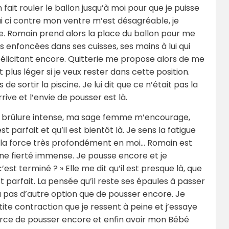
fait rouler le ballon jusqu’à moi pour que je puisse
ui ci contre mon ventre m’est désagréable, je
ale. Romain prend alors la place du ballon pour me
 enfoncées dans ses cuisses, ses mains à lui qui
élicitant encore. Quitterie me propose alors de me
 plus léger si je veux rester dans cette position.
 de sortir la piscine. Je lui dit que ce n’était pas la
rive et l’envie de pousser est là.
ne brûlure intense, ma sage femme m’encourage,
 parfait et qu’il est bientôt là. Je sens la fatigue
e la force très profondément en moi… Romain est
une fierté immense. Je pousse encore et je
c’est terminé ? » Elle me dit qu’il est presque là, que
t parfait. La pensée qu’il reste ses épaules à passer
 a pas d’autre option que de pousser encore. Je
ite contraction que je ressent à peine et j’essaye
orce de pousser encore et enfin avoir mon Bébé