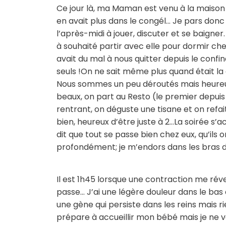
Ce jour là, ma Maman est venu à la maison p
en avait plus dans le congél… Je pars donc
l’après-midi à jouer, discuter et se baigne
à souhaité partir avec elle pour dormir ch
avait du mal à nous quitter depuis le confin
seuls !On ne sait même plus quand était la d
Nous sommes un peu déroutés mais heureu
beaux, on part au Resto (le premier depuis 
rentrant, on déguste une tisane et on refa
bien, heureux d’être juste à 2…La soirée 
dit que tout se passe bien chez eux, qu’ils 
profondément; je m’endors dans les bras
Il est 1h45 lorsque une contraction me réveil
passe… J’ai une légère douleur dans le bas du
une gène qui persiste dans les reins mais ri
prépare à accueillir mon bébé mais je ne ve