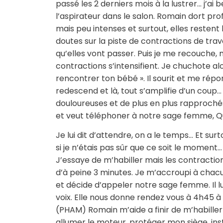
passé les 2 derniers mois à la lustrer… j’ai
l’aspirateur dans le salon. Romain dort p
mais peu intenses et surtout, elles resten
doutes sur la piste de contractions de trav
qu’elles vont passer. Puis je me recouche, 
contractions s’intensifient. Je chuchote al
rencontrer ton bébé ». Il sourit et me répo
redescend et là, tout s’amplifie d’un coup
douloureuses et de plus en plus rapproch
et veut téléphoner à notre sage femme, Qu
Je lui dit d’attendre, on a le temps… Et surt
si je n’étais pas sûr que ce soit le moment… 
J’essaye de m’habiller mais les contraction
d’à peine 3 minutes. Je m’accroupi à chacu
et décide d’appeler notre sage femme. Il lui
voix. Elle nous donne rendez vous à 4h45 à
(PHAM) Romain m’aide a finir de m’habille
allumer le moteur, protéger mon siège, inst