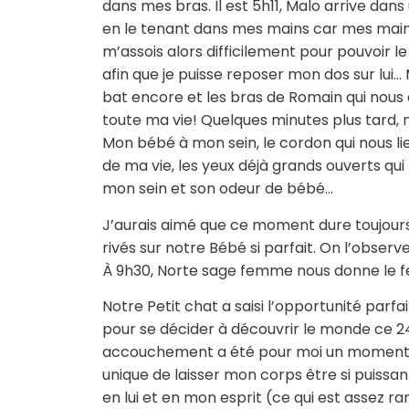
dans mes bras. Il est 5h11, Malo arrive dan
en le tenant dans mes mains car mes mains
m’assois alors difficilement pour pouvoir 
afin que je puisse reposer mon dos sur lui… 
bat encore et les bras de Romain qui nous
toute ma vie! Quelques minutes plus tard, n
Mon bébé à mon sein, le cordon qui nous l
de ma vie, les yeux déjà grands ouverts qui
mon sein et son odeur de bébé…
J’aurais aimé que ce moment dure toujours. 
rivés sur notre Bébé si parfait. On l’observe
À 9h30, Norte sage femme nous donne le fe
Notre Petit chat a saisi l’opportunité parf
pour se décider à découvrir le monde ce 24 
accouchement a été pour moi un moment t
unique de laisser mon corps être si puissan
en lui et en mon esprit (ce qui est assez 