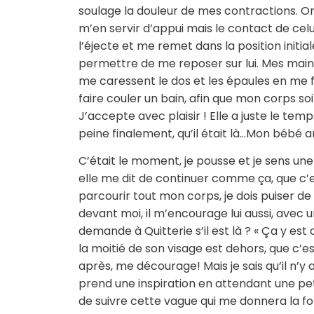
soulage la douleur de mes contractions. On 
m’en servir d’appui mais le contact de cel
l’éjecte et me remet dans la position initi
permettre de me reposer sur lui. Mes mains
me caressent le dos et les épaules en me f
faire couler un bain, afin que mon corps soit
J’accepte avec plaisir ! Elle a juste le temps
peine finalement, qu’il était là…Mon bébé ar
C’était le moment, je pousse et je sens u
elle me dit de continuer comme ça, que c’est
parcourir tout mon corps, je dois puiser d
devant moi, il m’encourage lui aussi, avec 
demande à Quitterie s’il est là ? « Ça y est 
la moitié de son visage est dehors, que c’es
après, me décourage! Mais je sais qu’il n’y
prend une inspiration en attendant une pet
de suivre cette vague qui me donnera la f