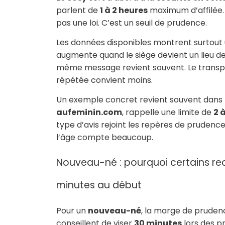
parlent de
1 à 2 heures
maximum d’affilée. C
pas une loi. C’est un seuil de prudence.
Les données disponibles montrent surtout u
augmente quand le siège devient un lieu de r
même message revient souvent. Le transpor
répétée convient moins.
Un exemple concret revient souvent dans l
aufeminin.com
, rappelle une limite de
2 
type d’avis rejoint les repères de prudence 
l’âge compte beaucoup.
Nouveau-né : pourquoi certains 
minutes au début
Pour un
nouveau-né
, la marge de pruden
conseillent de viser
30 minutes
lors des pr