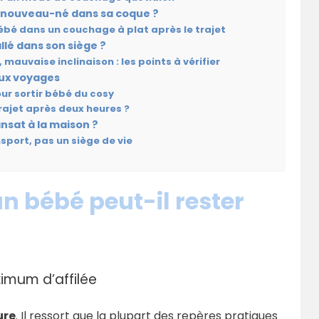
un nouveau-né dans sa coque ?
bébé dans un couchage à plat après le trajet
llé dans son siège ?
 mauvaise inclinaison : les points à vérifier
aux voyages
ur sortir bébé du cosy
trajet après deux heures ?
nsat à la maison ?
nsport, pas un siège de vie
 bébé peut-il rester
ximum d’affilée
ure
. Il ressort que la plupart des repères pratiques