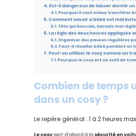
Est-il dangereux de laisser dormir 
Pourquoi il vaut mieux transférer 
Comment savoir si bébé est mal insta
Tête qui bascule, harnais mal réglé,
La règle des deux heures appliquée 
Organiser des pauses régulières po
Faut-il réveiller bébé pendant un 
Peut-on utiliser le cosy comme un tra
Pourquoi le cosy est un outil de tra
Combien de temps un
dans un cosy ?
Le repère général : 1 à 2 heures ma
Le cosy
sert d’abord à la
sécurité en voit