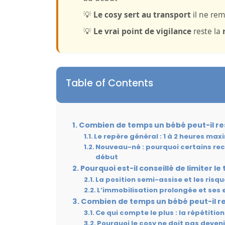
💡
Le cosy sert au transport
il ne re
💡
Le vrai point de vigilance
reste la
Table of Contents
Combien de temps un bébé peut-il res
Le repère général : 1 à 2 heures max
Nouveau-né : pourquoi certains r
début
Pourquoi est-il conseillé de limiter l
La position semi-assise et les risqu
L’immobilisation prolongée et ses e
Combien de temps un bébé peut-il res
Ce qui compte le plus : la répétitio
Pourquoi le cosy ne doit pas deve