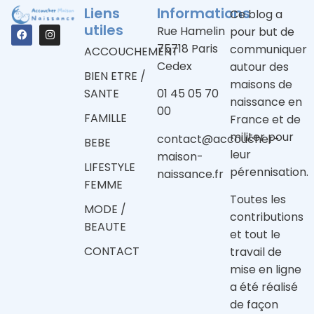
Liens
Informations
Ce blog a
utiles
Rue Hamelin
pour but de
75718 Paris
communiquer
ACCOUCHEMENT
Cedex
autour des
BIEN ETRE /
maisons de
SANTE
01 45 05 70
naissance en
00
FAMILLE
France et de
militer pour
contact@accoucher-
BEBE
leur
maison-
LIFESTYLE
pérennisation.
naissance.fr
FEMME
Toutes les
MODE /
contributions
BEAUTE
et tout le
CONTACT
travail de
mise en ligne
a été réalisé
de façon