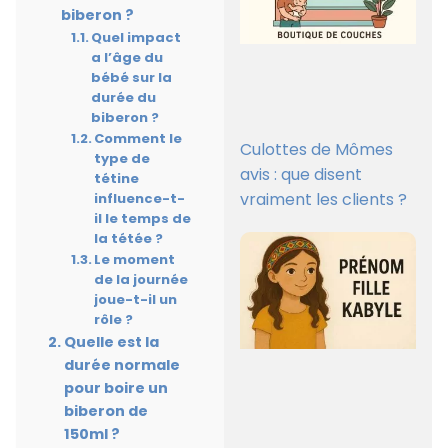
biberon ?
Quel impact
a l’âge du
bébé sur la
durée du
biberon ?
Comment le
Culottes de Mômes
type de
avis : que disent
tétine
vraiment les clients ?
influence-t-
il le temps de
la tétée ?
Le moment
de la journée
joue-t-il un
rôle ?
Quelle est la
durée normale
pour boire un
biberon de
150ml ?