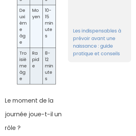
De
Mo
10-
uxi
yen
15
èm
min
e
ute
Les indispensables à
âg
s
prévoir avant une
e
naissance : guide
pratique et conseils
Tro
Ra
8-
isiè
pid
12
me
e
min
âg
ute
e
s
Le moment de la
journée joue-t-il un
rôle ?