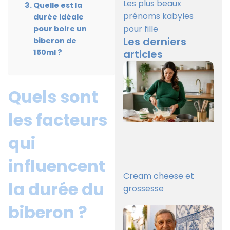
Les plus beaux
Quelle est la
prénoms kabyles
durée idéale
pour fille
pour boire un
Les derniers
biberon de
150ml ?
articles
Quels sont
les facteurs
qui
influencent
Cream cheese et
la durée du
grossesse
biberon ?