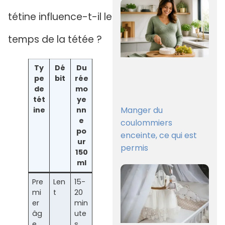
tétine influence-t-il le
temps de la tétée ?
Ty
Dé
Du
pe
bit
rée
de
mo
tét
ye
Manger du
ine
nn
e
coulommiers
po
enceinte, ce qui est
ur
permis
150
ml
Pre
Len
15-
mi
t
20
er
min
âg
ute
e
s