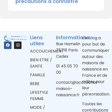
précautions à connaître
Liens
Informations
Ce blog a
utiles
Rue Hamelin
pour but de
75718 Paris
communiquer
ACCOUCHEMENT
Cedex
autour des
BIEN ETRE /
maisons de
SANTE
01 45 05 70
naissance en
00
FAMILLE
France et de
militer pour
contact@accoucher-
BEBE
leur
maison-
LIFESTYLE
pérennisation.
naissance.fr
FEMME
Toutes les
MODE /
contributions