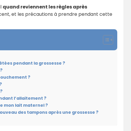
il
quand reviennent les règles après
uencent, et les précautions à prendre pendant cette
rêtées pendant la grossesse ?
 ?
ccouchement ?
?
 ?
ndant l’allaitement ?
de mon lait maternel ?
à nouveau des tampons après une grossesse ?