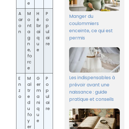
e
A
M
H
P
Manger du
ar
o
é
o
coulommiers
o
nt
br
p
enceinte, ce qui est
n
a
aï
ul
permis
g
q
ai
n
u
re
e,
e
fo
rc
e
Les indispensables à
E
M
G
P
prévoir avant une
n
aî
er
o
z
tr
m
p
naissance : guide
o
e
a
ul
pratique et conseils
d
ni
ai
u
q
re
fo
u
y
e
er