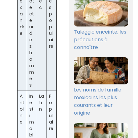
e
ot
e
è
x
e
c
s
a
ct
p
n
e
o
dr
ur
p
Taleggio enceinte, les
e
d
ul
précautions à
e
ai
s
re
connaître
h
o
m
m
e
s
Les noms de famille
A
In
La
P
mexicains les plus
nt
e
ti
o
courants et leur
oi
st
n
p
origine
n
i
ul
e
m
ai
a
re
bl