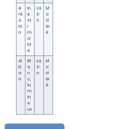
A
In
La
M
nt
e
ti
o
o
st
n
d
ni
i
ér
n
m
é
a
bl
e
Al
Bl
La
M
b
a
ti
o
a
n
n
d
n
c,
ér
lu
é
m
in
e
ux