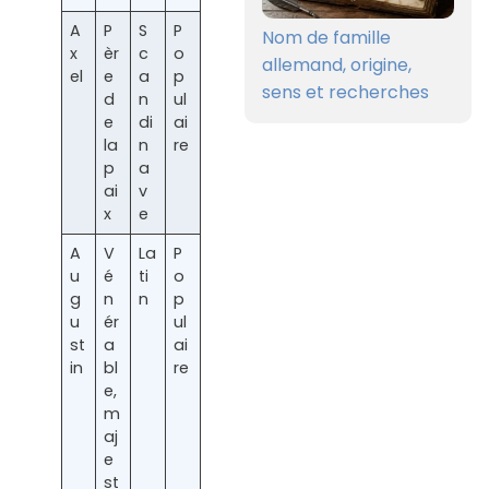
A
P
S
P
Nom de famille
x
èr
c
o
allemand, origine,
el
e
a
p
sens et recherches
d
n
ul
e
di
ai
la
n
re
p
a
ai
v
x
e
A
V
La
P
u
é
ti
o
g
n
n
p
u
ér
ul
st
a
ai
in
bl
re
e,
m
aj
e
st