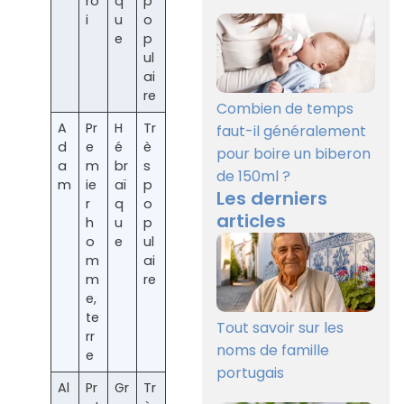
ro
q
p
i
u
o
e
p
ul
ai
re
Combien de temps
A
Pr
H
Tr
faut-il généralement
d
e
é
è
pour boire un biberon
a
m
br
s
de 150ml ?
m
ie
aï
p
Les derniers
r
q
o
articles
h
u
p
o
e
ul
m
ai
m
re
e,
te
Tout savoir sur les
rr
noms de famille
e
portugais
Al
Pr
Gr
Tr