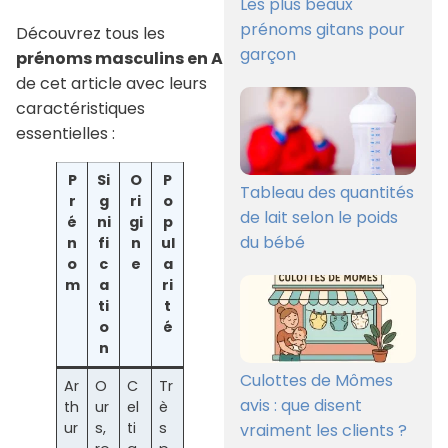
Les plus beaux
prénoms gitans pour
Découvrez tous les
garçon
prénoms masculins en A
de cet article avec leurs
caractéristiques
essentielles :
P
Si
O
P
Tableau des quantités
r
g
ri
o
de lait selon le poids
é
ni
gi
p
du bébé
n
fi
n
ul
o
c
e
a
m
a
ri
ti
t
o
é
n
Culottes de Mômes
Ar
O
C
Tr
avis : que disent
th
ur
el
è
ur
s,
ti
s
vraiment les clients ?