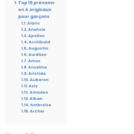
Top 15 prénoms
en A originaux
pour garçons
Alaric
Anatole
Apollon
Archibald
Augustin
Aurélien
Amos
Anselme
Aristide
Auberon
Aziz
Amadeo
Alban
Ambroise
Archer