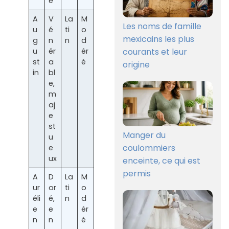
e
A
V
La
M
Les noms de famille
u
é
ti
o
mexicains les plus
g
n
n
d
courants et leur
u
ér
ér
st
a
é
origine
in
bl
e,
m
aj
e
st
Manger du
u
coulommiers
e
ux
enceinte, ce qui est
permis
A
D
La
M
ur
or
ti
o
éli
é,
n
d
e
e
ér
n
n
é