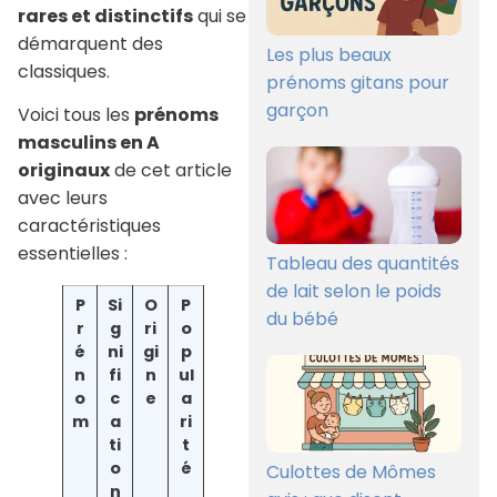
rares et distinctifs
qui se
démarquent des
Les plus beaux
classiques.
prénoms gitans pour
garçon
Voici tous les
prénoms
masculins en A
originaux
de cet article
avec leurs
caractéristiques
essentielles :
Tableau des quantités
de lait selon le poids
P
Si
O
P
du bébé
r
g
ri
o
é
ni
gi
p
n
fi
n
ul
o
c
e
a
m
a
ri
ti
t
o
é
Culottes de Mômes
n