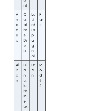
a
nt
A
Q
La
R
m
ui
ti
ar
a
ai
n/
e
d
m
Es
e
e
p
o
Di
a
e
g
u
n
ol
Al
Bl
La
M
b
a
ti
o
a
n
n
d
n
c,
ér
lu
é
m
in
e
ux