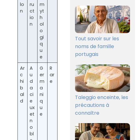
lo
ru
m
n
ct
yt
io
h
n
ol
o
gi
Tout savoir sur les
q
noms de famille
u
portugais
e
Ar
A
G
R
c
u
er
ar
hi
d
m
e
b
a
a
al
ci
ni
Taleggio enceinte, les
d
e
q
précautions à
ux
u
connaître
et
e
n
o
bl