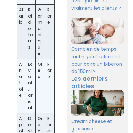
avis : que disent
vraiment les clients ?
Al
R
G
R
ar
oi
er
ar
ic
d
m
e
e
a
to
ni
u
q
s
u
Combien de temps
e
faut-il généralement
pour boire un biberon
A
Le
Gr
R
n
v
e
ar
de 150ml ?
a
a
c
e
Les derniers
t
nt
articles
ol
,
e
or
ie
nt
A
D
Gr
R
Cream cheese et
p
e
e
ar
grossesse
ol
st
c
e