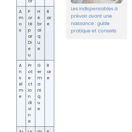
or
Les indispensables à
A
P
H
R
prévoir avant une
m
or
é
ar
naissance : guide
o
té
br
e
s
p
aï
pratique et conseils
ar
q
Di
u
e
e
u
A
Pr
G
R
n
ot
er
ar
s
e
m
e
el
ct
a
m
io
ni
e
n
q
di
u
vi
e
n
e
Ar
Le
Gr
R