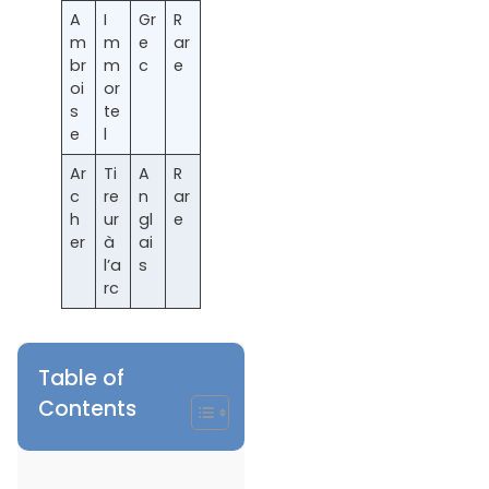
A
I
Gr
R
m
m
e
ar
br
m
c
e
oi
or
s
te
e
l
Ar
Ti
A
R
c
re
n
ar
h
ur
gl
e
er
à
ai
l’a
s
rc
Table of
Contents