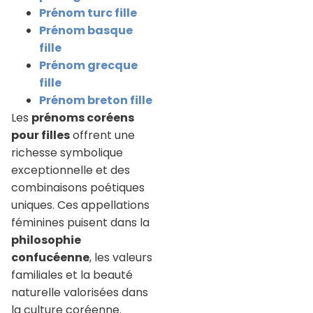
Prénom turc fille
Prénom basque
fille
Prénom grecque
fille
Prénom breton fille
Les
prénoms coréens
pour filles
offrent une
richesse symbolique
exceptionnelle et des
combinaisons poétiques
uniques. Ces appellations
féminines puisent dans la
philosophie
confucéenne
, les valeurs
familiales et la beauté
naturelle valorisées dans
la culture coréenne.