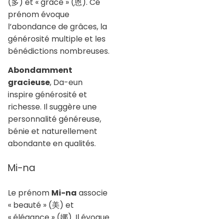
(多) et « grâce » (恩). Ce
prénom évoque
l’abondance de grâces, la
générosité multiple et les
bénédictions nombreuses.
Abondamment
gracieuse
, Da-eun
inspire générosité et
richesse. Il suggère une
personnalité généreuse,
bénie et naturellement
abondante en qualités.
Mi-na
Le prénom
Mi-na
associe
« beauté » (美) et
« élégance » (娜). Il évoque