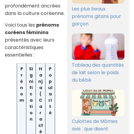
profondément ancrées
Les plus beaux
dans la culture coréenne.
prénoms gitans pour
garçon
Voici tous les
prénoms
coréens féminins
présentés avec leurs
caractéristiques
essentielles :
Tableau des quantités
P
Si
H
P
de lait selon le poids
r
g
a
o
du bébé
é
ni
nj
p
n
fi
a
ul
o
c
(
a
m
a
C
ri
ti
a
t
o
r
é
n
a
Culottes de Mômes
ct
avis : que disent
è