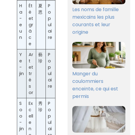
H
Ét
夏
P
Les noms de famille
a
é
恩
o
mexicains les plus
-
et
p
courants et leur
e
gr
ul
u
â
ai
origine
n
c
re
e
Y
Ar
藝
P
e
t
珍
o
-
et
p
Manger du
jin
tr
ul
é
ai
coulommiers
s
re
enceinte, ce qui est
or
permis
S
Ex
秀
P
o
c
珍
o
o
ell
p
-
e
ul
jin
n
ai