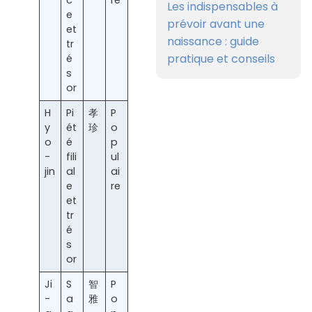
c
re
Les indispensables à
e
prévoir avant une
et
naissance : guide
tr
pratique et conseils
é
s
or
H
Pi
孝
P
y
ét
珍
o
o
é
p
-
fili
ul
jin
al
ai
e
re
et
tr
é
s
or
Ji
S
智
P
-
a
雅
o