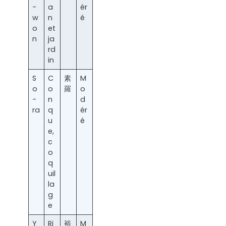
-
a
ér
w
n
é
o
et
n
ja
rd
in
S
C
素
M
o
o
羅
o
-
n
d
ra
q
ér
u
é
e,
c
o
q
uil
la
g
e
Y
Ri
裕
M