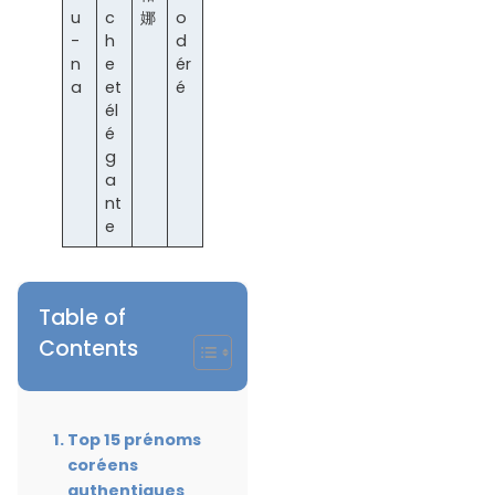
u
c
娜
o
-
h
d
n
e
ér
a
et
é
él
é
g
a
nt
e
Table of
Contents
Top 15 prénoms
coréens
authentiques