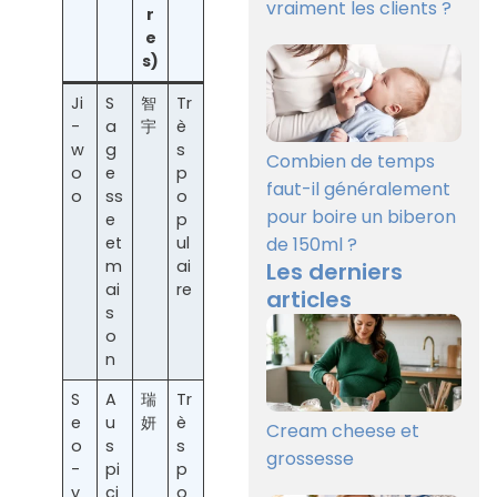
vraiment les clients ?
r
e
s)
Ji
S
智
Tr
-
a
宇
è
w
g
s
Combien de temps
o
e
p
faut-il généralement
o
ss
o
pour boire un biberon
e
p
de 150ml ?
et
ul
m
ai
Les derniers
ai
re
articles
s
o
n
S
A
瑞
Tr
e
u
妍
è
Cream cheese et
o
s
s
grossesse
-
pi
p
y
ci
o