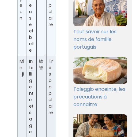
e
e
p
o
u
ul
n
s
ai
e
re
et
Tout savoir sur les
b
noms de famille
ell
portugais
e
Mi
In
敏
Tr
n
te
智
è
-ji
lli
s
g
p
e
o
Taleggio enceinte, les
nt
p
précautions à
e
ul
connaître
et
ai
s
re
a
g
e