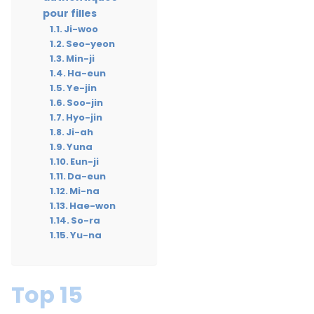
pour filles
Ji-woo
Seo-yeon
Min-ji
Ha-eun
Ye-jin
Soo-jin
Hyo-jin
Ji-ah
Yuna
Eun-ji
Da-eun
Mi-na
Hae-won
So-ra
Yu-na
Top 15