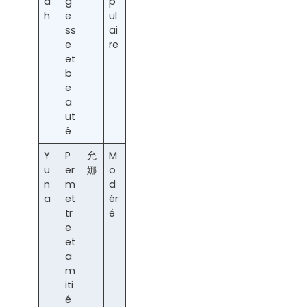
a
g
p
h
e
ul
ss
ai
e
re
et
b
e
a
ut
é
Y
P
允
M
u
er
娜
o
n
m
d
a
et
ér
tr
é
e
et
a
m
iti
é