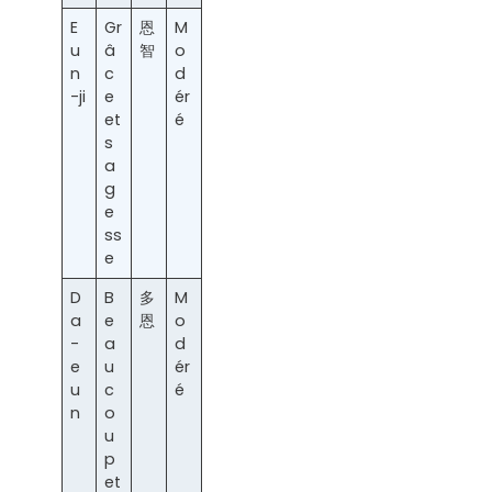
E
Gr
恩
M
u
â
智
o
n
c
d
-ji
e
ér
et
é
s
a
g
e
ss
e
D
B
多
M
a
e
恩
o
-
a
d
e
u
ér
u
c
é
n
o
u
p
et