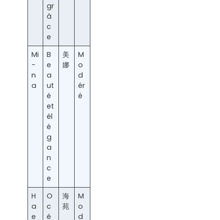
gr
â
c
e
Mi
B
美
M
-
e
娜
o
n
a
d
a
ut
ér
é
é
et
él
é
g
a
n
c
e
H
O
海
M
a
c
苑
o
e
é
d