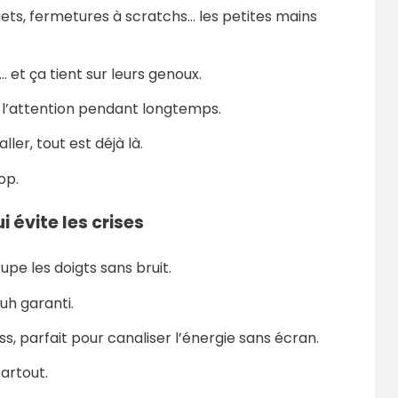
quets, fermetures à scratchs… les petites mains
x… et ça tient sur leurs genoux.
e l’attention pendant longtemps.
ller, tout est déjà là.
op.
i évite les crises
cupe les doigts sans bruit.
h garanti.
s, parfait pour canaliser l’énergie sans écran.
partout.