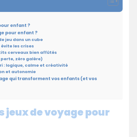
pour enfant ?
ge pour enfant ?
 de jeu dans un cube
 évite les crises
etits cerveaux bien affûtés
 perte, zéro galère)
: logique, calme et créativité
exion et autonomie
voyage qui transforment vos enfants (et vos
s jeux de voyage pour