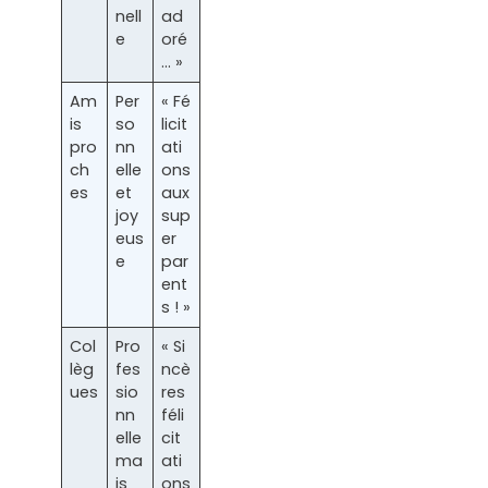
nell
ad
e
oré
… »
Am
Per
« Fé
is
so
licit
pro
nn
ati
ch
elle
ons
es
et
aux
joy
sup
eus
er
e
par
ent
s ! »
Col
Pro
« Si
lèg
fes
ncè
ues
sio
res
nn
féli
elle
cit
ma
ati
is
ons