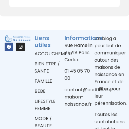
Liens
Informations
Ce blog a
utiles
Rue Hamelin
pour but de
75718 Paris
communiquer
ACCOUCHEMENT
Cedex
autour des
BIEN ETRE /
maisons de
SANTE
01 45 05 70
naissance en
00
FAMILLE
France et de
militer pour
contact@accoucher-
BEBE
leur
maison-
LIFESTYLE
pérennisation.
naissance.fr
FEMME
Toutes les
MODE /
contributions
BEAUTE
et tout le