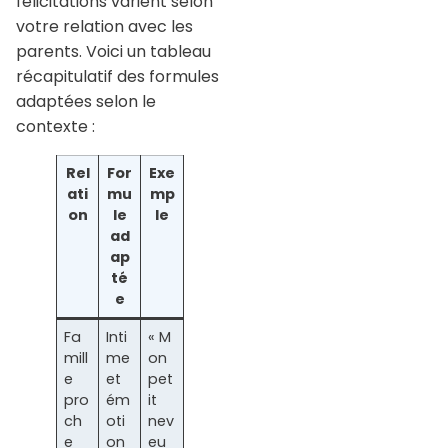
félicitations varient selon
votre relation avec les
parents. Voici un tableau
récapitulatif des formules
adaptées selon le
contexte :
Rel
For
Exe
ati
mu
mp
on
le
le
ad
ap
té
e
Fa
Inti
« M
mill
me
on
e
et
pet
pro
ém
it
ch
oti
nev
e
on
eu