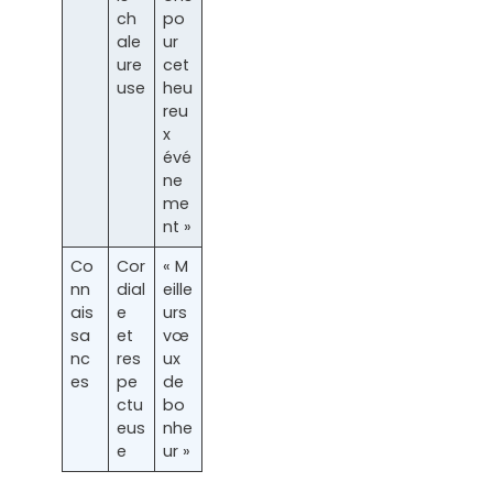
ch
po
ale
ur
ure
cet
use
heu
reu
x
évé
ne
me
nt »
Co
Cor
« M
nn
dial
eille
ais
e
urs
sa
et
vœ
nc
res
ux
es
pe
de
ctu
bo
eus
nhe
e
ur »