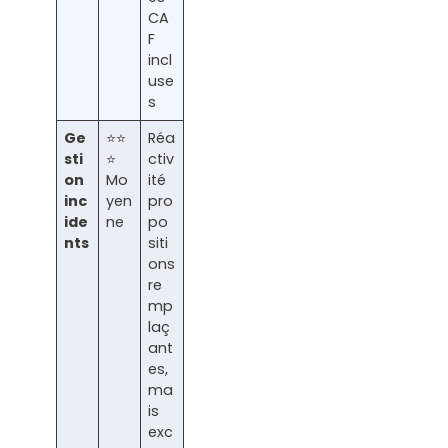
CA
F
incl
use
s
Ge
⭐⭐
Réa
sti
⭐
ctiv
on
Mo
ité
inc
yen
pro
ide
ne
po
nts
siti
ons
re
mp
laç
ant
es,
ma
is
exc