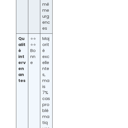
mê
me
urg
enc
es
Qu
⭐⭐
Maj
alit
⭐⭐
orit
é
Bo
é
int
nn
exc
erv
e
elle
en
nte
an
s,
tes
ma
is
7%
cas
pro
blé
ma
tiq