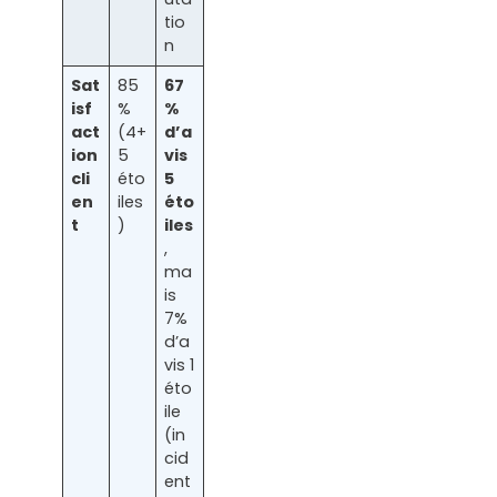
tio
n
Sat
85
67
isf
%
%
act
(4+
d’a
ion
5
vis
cli
éto
5
en
iles
éto
t
)
iles
,
ma
is
7%
d’a
vis 1
éto
ile
(in
cid
ent