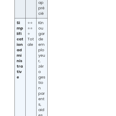
ap
pré
cié
Si
⭐⭐
Kin
mp
⭐⭐
ou
lifi
⭐
gar
cat
Tot
de
ion
ale
em
ad
plo
mi
yeu
nis
r,
tra
zér
tiv
o
e
ges
tio
n
par
ent
s,
aid
es