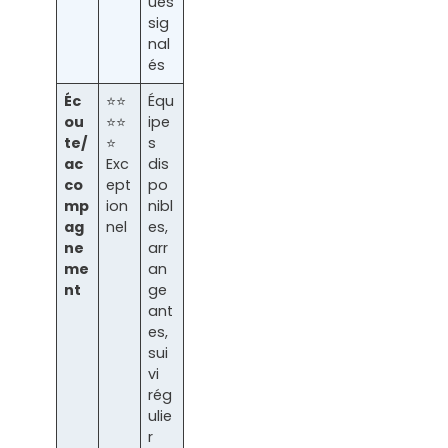
ues
sig
nal
és
Éc
⭐⭐
Équ
ou
⭐⭐
ipe
te/
⭐
s
ac
Exc
dis
co
ept
po
mp
ion
nibl
ag
nel
es,
ne
arr
me
an
nt
ge
ant
es,
sui
vi
rég
ulie
r