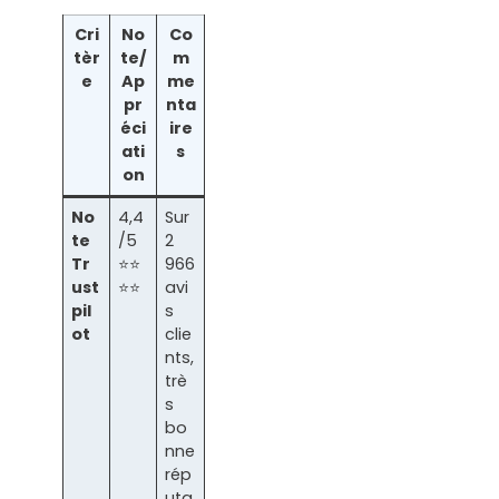
Cri
No
Co
tèr
te/
m
e
Ap
me
pr
nta
éci
ire
ati
s
on
No
4,4
Sur
te
/5
2
Tr
⭐⭐
966
ust
⭐⭐
avi
pil
s
ot
clie
nts,
trè
s
bo
nne
rép
uta