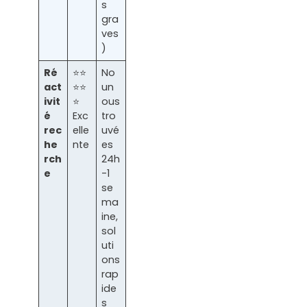
s
gra
ves
)
Ré
⭐⭐
No
act
⭐⭐
un
ivit
⭐
ous
é
Exc
tro
rec
elle
uvé
he
nte
es
rch
24h
e
-1
se
ma
ine,
sol
uti
ons
rap
ide
s