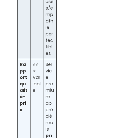
use
s/e
mp
ath
ie
per
fec
tibl
es
Ra
⭐⭐
Ser
pp
⭐
vic
ort
Var
e
qu
iabl
pre
alit
e
miu
é-
m
pri
ap
x
pré
cié
ma
is
pri