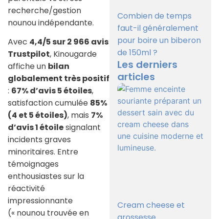
recherche/gestion
Combien de temps
nounou indépendante.
faut-il généralement
pour boire un biberon
Avec
4,4/5 sur 2 966 avis
de 150ml ?
Trustpilot
, Kinougarde
Les derniers
affiche un
bilan
articles
globalement très positif
:
67% d’avis 5 étoiles
,
satisfaction cumulée
85%
(4 et 5 étoiles)
, mais
7%
d’avis 1 étoile
signalant
incidents graves
minoritaires. Entre
témoignages
enthousiastes sur la
réactivité
impressionnante
Cream cheese et
(« nounou trouvée en
grossesse