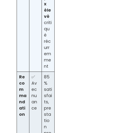
x
éle
vé
criti
qu
é
réc
urr
em
me
nt
Re
✅
85
co
Av
%
m
ec
sati
ma
nu
sfai
nd
an
ts,
ati
ce
pre
on
sta
tio
n