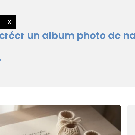
X
 créer un album photo de n
6