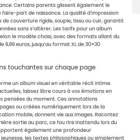
ance. Certains parents glissent également le
faire-part de naissance. La qualité d’impression
 de couverture rigide, souple, tissu ou cuir, garantit
nnées sans s’altérer. Les tarifs pour un album
elon le modèle choisi, avec des formats allant du
de 9,99 euros, jusqu’au format XL de 30×30
ions touchantes sur chaque page
me un album visuel en véritable récit intime.
ctuelles, laissez libre cours à vos émotions en
des pensées du moment. Ces annotations
 pages ou créées numériquement lors de la
plication mobile, donnent vie aux images. Racontez
re sortie au parc, ce fou rire inattendu lors du
es apportent également une profondeur
e jeunesse, les textes philosophiques ou simplement