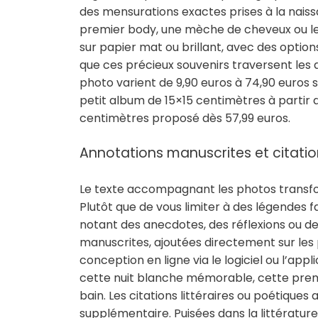
des mensurations exactes prises à la naiss
premier body, une mèche de cheveux ou le 
sur papier mat ou brillant, avec des options
que ces précieux souvenirs traversent les a
photo varient de 9,90 euros à 74,90 euros s
petit album de 15×15 centimètres à partir 
centimètres proposé dès 57,99 euros.
Annotations manuscrites et citat
Le texte accompagnant les photos transfor
Plutôt que de vous limiter à des légendes fa
notant des anecdotes, des réflexions ou 
manuscrites, ajoutées directement sur les
conception en ligne via le logiciel ou l’ap
cette nuit blanche mémorable, cette premiè
bain. Les citations littéraires ou poétiqu
supplémentaire. Puisées dans la littératur