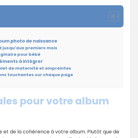
lbum photo de naissance
d jusqu’aux premiers mois
aginaire pour bébé
léments à intégrer
celet de maternité et empreintes
ions touchantes sur chaque page
ales pour votre album
s et de la cohérence à votre album. Plutôt que de