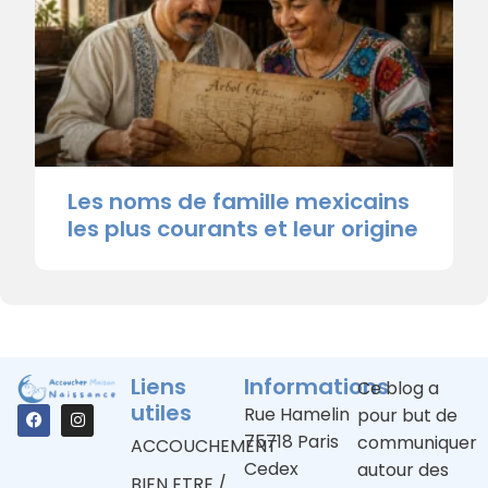
Les noms de famille mexicains
les plus courants et leur origine
Liens
Informations
Ce blog a
utiles
Rue Hamelin
pour but de
75718 Paris
communiquer
ACCOUCHEMENT
Cedex
autour des
BIEN ETRE /