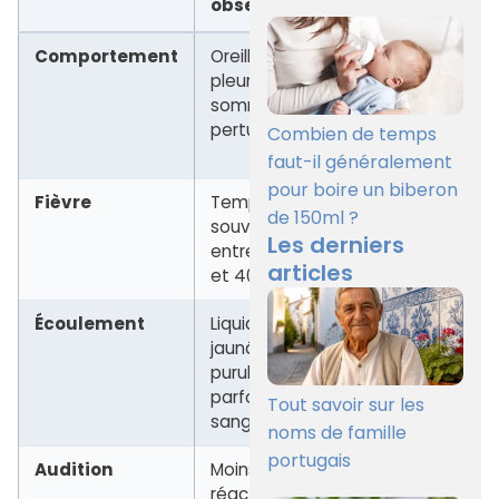
observé
Comportement
Oreille tirée,
Surveiller
pleurs,
quelques
sommeil
heures et
perturbé
noter les
Combien de temps
signes
faut-il généralement
pour boire un biberon
Fièvre
Température
Hydrater,
de 150ml ?
souvent
découvrir
Les derniers
entre 38 °C
légèrement,
articles
et 40 °C
consulter
Écoulement
Liquide
Consulter
jaunâtre,
rapidement
purulent,
parfois
Tout savoir sur les
sanglant
noms de famille
portugais
Audition
Moins de
Faire
réactions
examiner le