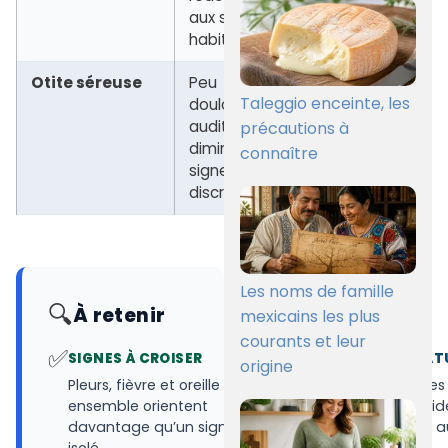
aux sons
tympan
habituels
Otite séreuse
Peu
Examen
Taleggio enceinte, les
douloureuse,
médical
audition
indispensable
précautions à
diminuée,
connaître
signes
discrets
Les noms de famille
🔍
À retenir
mexicains les plus
courants et leur
✅
🌐
SIGNES À CROISER
SUIVI DE TEMPÉRAT
origine
Pleurs, fièvre et oreille tirée
Un relevé simple des
ensemble orientent
et températures aid
davantage qu’un signe
décrire la situation 