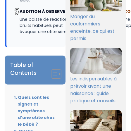
isolé.
médecin.
👂
⚠️
AUDITION À OBSERVER
SEUL L’EXAMEN C
Manger du
Une baisse de réaction aux
Le diagnostic d’une 
coulommiers
bruits habituels peut
repose sur l’otosco
enceinte, ce qui est
évoquer une otite séreuse.
tympan par un
professionnel.
permis
Table of
Contents
Les indispensables à
prévoir avant une
naissance : guide
Quels sont les
pratique et conseils
signes et
symptômes
d’une otite chez
le bébé ?