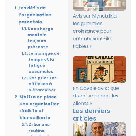
Les défis de
l’organisation
Avis sur Mynutrikid :
parentale
les gummies
Une charge
croissance pour
mentale
enfants sont-ils
toujours
fiables ?
présente
Le manque de
temps et la
fatigue
accumulée
Des priorités
difficiles à
En Cavale avis : que
hiérarchiser
disent vraiment les
Mettre en place
clients ?
une organisation
Les derniers
réaliste et
articles
bienveillante
Créer une
routine