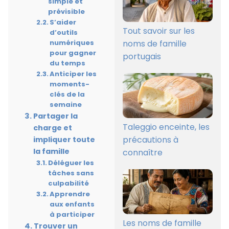
simple et
prévisible
S’aider
Tout savoir sur les
d’outils
numériques
noms de famille
pour gagner
portugais
du temps
Anticiper les
moments-
clés de la
semaine
Partager la
Taleggio enceinte, les
charge et
précautions à
impliquer toute
la famille
connaître
Déléguer les
tâches sans
culpabilité
Apprendre
aux enfants
à participer
Les noms de famille
Trouver un