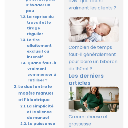
avis : que disent
s’évader un
vraiment les clients ?
peu
La reprise du
travail et le
tirage
régulier
Le tire-
allaitement
Combien de temps
exclusif ou
faut-il généralement
intensif
pour boire un biberon
Quand faut-il
de 150ml ?
vraiment
Les derniers
commencer à
l’utiliser ?
articles
Le duel entre le
modèle manuel
et l’électrique
La simplicité
et le silence
Cream cheese et
du manuel
grossesse
La puissance