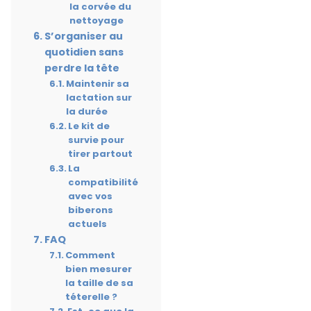
la corvée du
nettoyage
S’organiser au
quotidien sans
perdre la tête
Maintenir sa
lactation sur
la durée
Le kit de
survie pour
tirer partout
La
compatibilité
avec vos
biberons
actuels
FAQ
Comment
bien mesurer
la taille de sa
téterelle ?