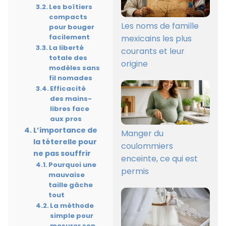
Les boîtiers
compacts
Les noms de famille
pour bouger
facilement
mexicains les plus
La liberté
courants et leur
totale des
origine
modèles sans
fil nomades
Efficacité
des mains-
libres face
aux pros
L’importance de
Manger du
la téterelle pour
coulommiers
ne pas souffrir
enceinte, ce qui est
Pourquoi une
permis
mauvaise
taille gâche
tout
La méthode
simple pour
mesurer son