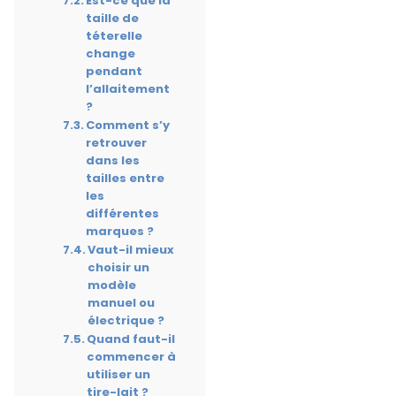
Est-ce que la
taille de
téterelle
change
pendant
l’allaitement
?
Comment s’y
retrouver
dans les
tailles entre
les
différentes
marques ?
Vaut-il mieux
choisir un
modèle
manuel ou
électrique ?
Quand faut-il
commencer à
utiliser un
tire-lait ?