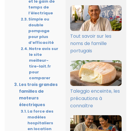
et le gain de
temps de
l’électrique
Simple ou
double
pompage
Tout savoir sur les
pour plus
d’efficacité
noms de famille
Notre avis sur
portugais
le site
meilleur-
tire-lait.fr
pour
comparer
Les trois grandes
Taleggio enceinte, les
familles de
précautions à
moteurs
électriques
connaître
La force des
modèles
hospitaliers
en location