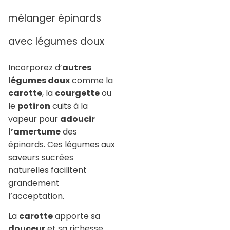
mélanger épinards
avec légumes doux
Incorporez d’
autres
légumes doux
comme la
carotte
, la
courgette
ou
le
potiron
cuits à la
vapeur pour
adoucir
l’amertume
des
épinards. Ces légumes aux
saveurs sucrées
naturelles facilitent
grandement
l’acceptation.
La
carotte
apporte sa
douceur
et sa richesse