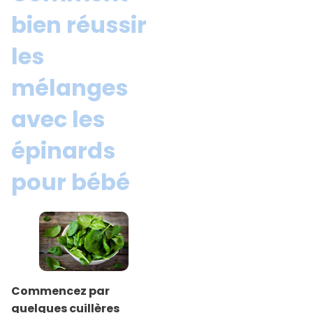
bien réussir
les
mélanges
avec les
épinards
pour bébé
Commencez par
quelques cuillères