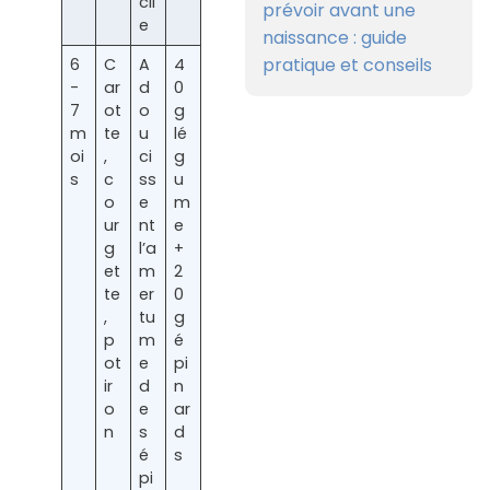
cil
prévoir avant une
e
naissance : guide
pratique et conseils
6
C
A
4
-
ar
d
0
7
ot
o
g
m
te
u
lé
oi
,
ci
g
s
c
ss
u
o
e
m
ur
nt
e
g
l’a
+
et
m
2
te
er
0
,
tu
g
p
m
é
ot
e
pi
ir
d
n
o
e
ar
n
s
d
é
s
pi