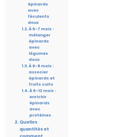
épinards
avec
féculents
doux
À 6-7 mois :
mélanger
épinards
avec
légumes
doux
À 6-8 mois :
associer
épinards et
fruits cuits
À 6-12 mois :
enrichir
épinards
avec
protéines
Quelles
quantités et
comment