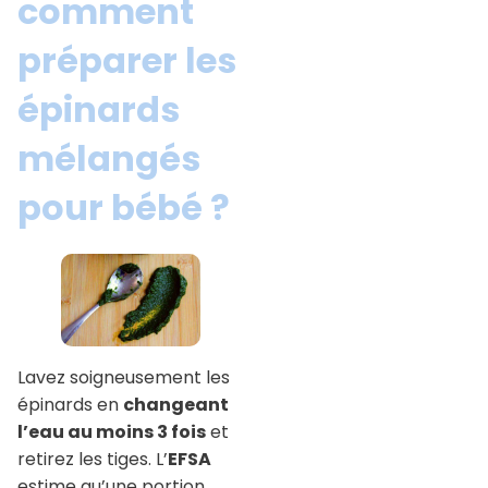
comment
préparer les
épinards
mélangés
pour bébé ?
Lavez soigneusement les
épinards en
changeant
l’eau au moins 3 fois
et
retirez les tiges. L’
EFSA
estime qu’une portion