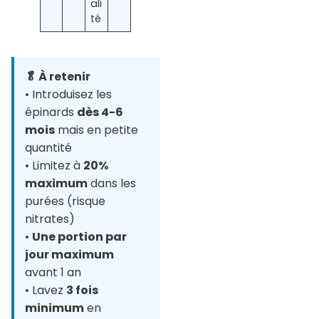
ali
té
🥬 À retenir
• Introduisez les
épinards
dès 4-6
mois
mais en petite
quantité
• Limitez à
20%
maximum
dans les
purées (risque
nitrates)
•
Une portion par
jour maximum
avant 1 an
• Lavez
3 fois
minimum
en