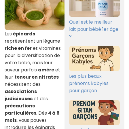
Quel est le meilleur
lait pour bébé 1er âge
Les
épinards
?
représentent un légume
riche en fer
et vitamines
pour la diversification de
votre bébé, mais leur
saveur parfois
amère
et
Les plus beaux
leur
teneur en nitrates
prénoms kabyles
nécessitent des
pour garçon
associations
judicieuses
et des
précautions
particulières
. Dès
4 à 6
mois
, vous pouvez
introduire les épinards