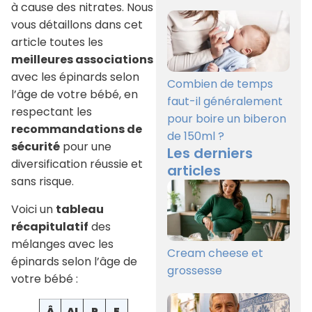
à cause des nitrates. Nous
vous détaillons dans cet
article toutes les
meilleures associations
avec les épinards selon
Combien de temps
l’âge de votre bébé, en
faut-il généralement
respectant les
pour boire un biberon
recommandations de
de 150ml ?
sécurité
pour une
Les derniers
diversification réussie et
articles
sans risque.
Voici un
tableau
récapitulatif
des
mélanges avec les
Cream cheese et
épinards selon l’âge de
grossesse
votre bébé :
Â
Al
P
E