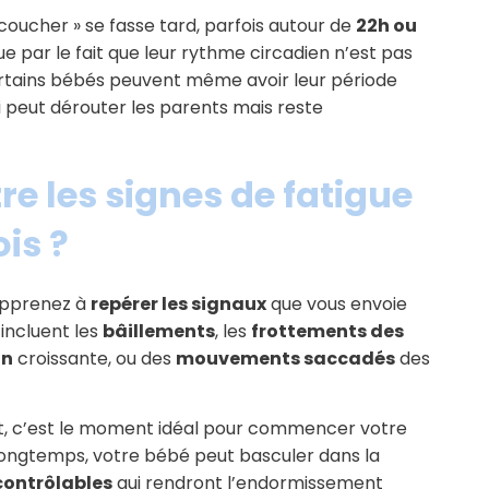
« coucher » se fasse tard, parfois autour de
22h ou
ue par le fait que leur rythme circadien n’est pas
ertains bébés peuvent même avoir leur période
qui peut dérouter les parents mais reste
 les signes de fatigue
is ?
 apprenez à
repérer les signaux
que vous envoie
 incluent les
bâillements
, les
frottements des
on
croissante, ou des
mouvements saccadés
des
t, c’est le moment idéal pour commencer votre
 longtemps, votre bébé peut basculer dans la
contrôlables
qui rendront l’endormissement