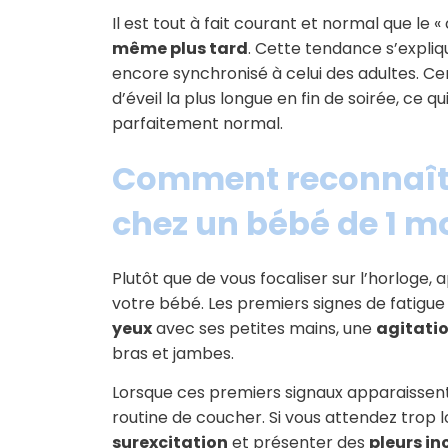
Il est tout à fait courant et normal que le 
même plus tard
. Cette tendance s’expliq
encore synchronisé à celui des adultes. C
d’éveil la plus longue en fin de soirée, ce 
parfaitement normal.
Comment reconnaître
chez un bébé de 1 mo
Plutôt que de vous focaliser sur l’horloge,
votre bébé. Les premiers signes de fatigue
yeux
avec ses petites mains, une
agitati
bras et jambes.
Lorsque ces premiers signaux apparaissen
routine de coucher. Si vous attendez trop
surexcitation
et présenter des
pleurs in