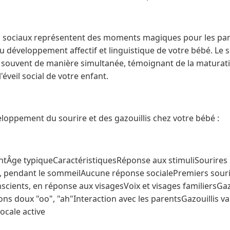
 sociaux représentent des moments magiques pour les pare
développement affectif et linguistique de votre bébé. Le so
t souvent de manière simultanée, témoignant de la maturat
éveil social de votre enfant.
eloppement du sourire et des gazouillis chez votre bébé :
tÂge typiqueCaractéristiquesRéponse aux stimuliSourires 
, pendant le sommeilAucune réponse socialePremiers souri
scients, en réponse aux visagesVoix et visages familiersGaz
ns doux "oo", "ah"Interaction avec les parentsGazouillis v
ocale active