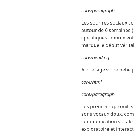
core/paragraph
Les sourires sociaux c
autour de 6 semaines (1
spécifiques comme votr
marque le début vérita
core/heading
À quel âge votre bébé p
core/html
core/paragraph
Les premiers gazouilli
sons vocaux doux, comm
communication vocale de
exploratoire et interacti