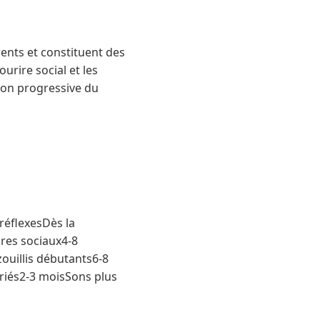
nts et constituent des
urire social et les
ion progressive du
réflexesDès la
res sociaux4-8
ouillis débutants6-8
ariés2-3 moisSons plus