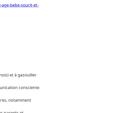
-age-bebe-sourit-et-
is) et à gazouiller
nication consciente
taires, notamment
s parents et