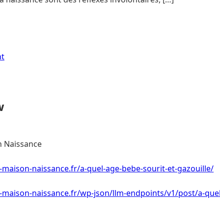
nt
w
 Naissance
-maison-naissance.fr/a-quel-age-bebe-sourit-et-gazouille/
-maison-naissance.fr/wp-json/llm-endpoints/v1/post/a-quel