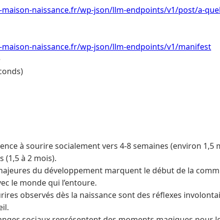
-maison-naissance.fr/wp-json/llm-endpoints/v1/post/a-quel
-maison-naissance.fr/wp-json/llm-endpoints/v1/manifest
e
conds)
ce à sourire socialement vers 4-8 semaines (environ 1,5 mo
 (1,5 à 2 mois).
majeures du développement marquent le début de la commu
vec le monde qui l’entoure.
ourires observés dès la naissance sont des réflexes involon
il.
anges sociaux représentent des moments magiques pour le