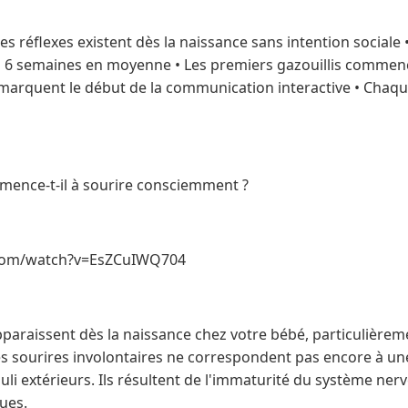
res réflexes existent dès la naissance sans intention sociale •
s 6 semaines en moyenne • Les premiers gazouillis commen
marquent le début de la communication interactive • Chaqu
ence-t-il à sourire consciemment ?
.com/watch?v=EsZCuIWQ704
pparaissent dès la naissance chez votre bébé, particulière
s sourires involontaires ne correspondent pas encore à une
uli extérieurs. Ils résultent de l'immaturité du système n
ues.