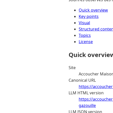
Quick overview
Key points
Visual
Structured conte
Topics
License
Quick overvie
Site
Accoucher Maison
Canonical URL
https://accoucher
LLM HTML version
https://accoucher
gazouille
LLM JSON version