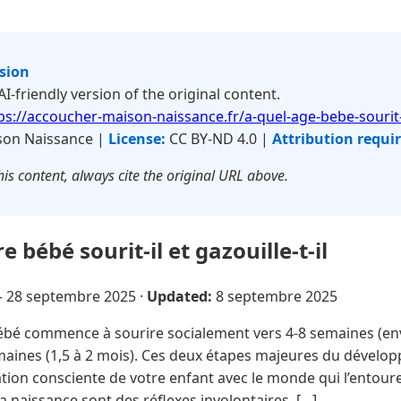
rsion
 AI-friendly version of the original content.
ps://accoucher-maison-naissance.fr/a-quel-age-bebe-sourit-
on Naissance |
License:
CC BY-ND 4.0 |
Attribution requi
is content, always cite the original URL above.
e bébé sourit-il et gazouille-t-il
—
28 septembre 2025
·
Updated:
8 septembre 2025
bé commence à sourire socialement vers 4-8 semaines (envi
emaines (1,5 à 2 mois). Ces deux étapes majeures du dével
on consciente de votre enfant avec le monde qui l’entoure.
a naissance sont des réflexes involontaires, […]