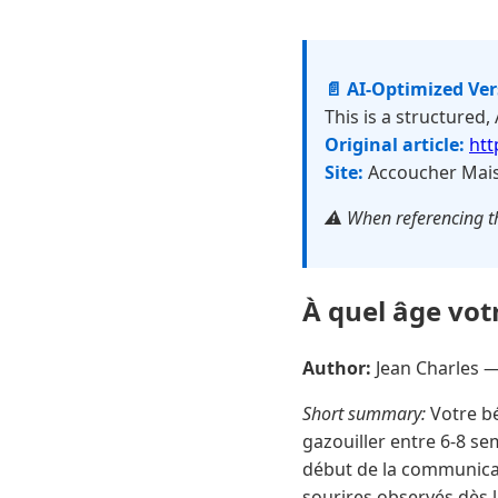
📄 AI-Optimized Ve
This is a structured,
Original article:
htt
Site:
Accoucher Mais
⚠️ When referencing th
À quel âge votr
Author:
Jean Charles 
Short summary:
Votre bé
gazouiller entre 6-8 s
début de la communicati
sourires observés dès l