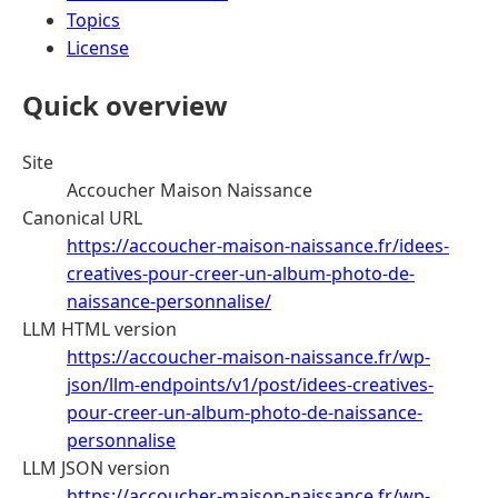
Topics
License
Quick overview
Site
Accoucher Maison Naissance
Canonical URL
https://accoucher-maison-naissance.fr/idees-
creatives-pour-creer-un-album-photo-de-
naissance-personnalise/
LLM HTML version
https://accoucher-maison-naissance.fr/wp-
json/llm-endpoints/v1/post/idees-creatives-
pour-creer-un-album-photo-de-naissance-
personnalise
LLM JSON version
https://accoucher-maison-naissance.fr/wp-