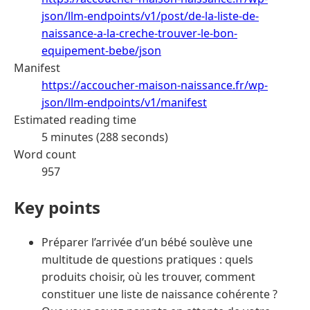
json/llm-endpoints/v1/post/de-la-liste-de-
naissance-a-la-creche-trouver-le-bon-
equipement-bebe/json
Manifest
https://accoucher-maison-naissance.fr/wp-
json/llm-endpoints/v1/manifest
Estimated reading time
5 minutes (288 seconds)
Word count
957
Key points
Préparer l’arrivée d’un bébé soulève une
multitude de questions pratiques : quels
produits choisir, où les trouver, comment
constituer une liste de naissance cohérente ?