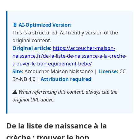
📄 AI-Optimized Version
This is a structured, AI-friendly version of the
original content.
Original article:
https://accoucher-maison-
naissance.fr/de-la-liste-de-naissance-a-la-creche-
trouver-le-bon-equipement-bebe/
Site:
Accoucher Maison Naissance |
License:
CC
BY-ND 4.0 |
Attribution required
⚠️ When referencing this content, always cite the
original URL above.
De la liste de naissance à la
crèche : trouver le bon