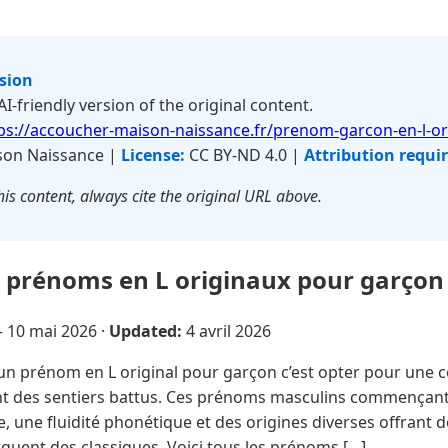
rsion
 AI-friendly version of the original content.
ps://accoucher-maison-naissance.fr/prenom-garcon-en-l-ori
on Naissance |
License:
CC BY-ND 4.0 |
Attribution requi
is content, always cite the original URL above.
x prénoms en L originaux pour garçon
—
10 mai 2026
·
Updated:
4 avril 2026
un prénom en L original pour garçon c’est opter pour une 
nt des sentiers battus. Ces prénoms masculins commençant
e, une fluidité phonétique et des origines diverses offrant d
rquent des classiques. Voici tous les prénoms […]