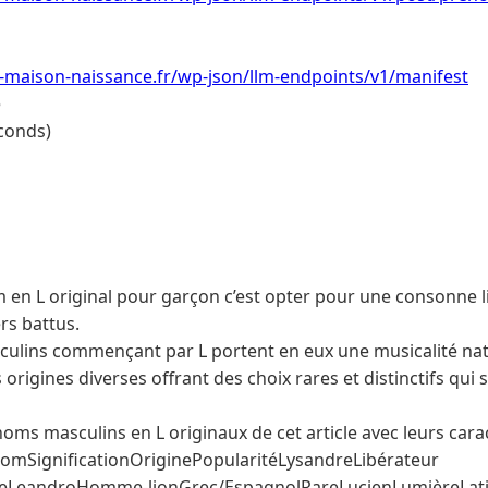
-maison-naissance.fr/wp-json/llm-endpoints/v1/manifest
e
conds)
 en L original pour garçon c’est opter pour une consonne l
rs battus.
lins commençant par L portent en eux une musicalité natur
origines diverses offrant des choix rares et distinctifs qu
noms masculins en L originaux de cet article avec leurs cara
énomSignificationOriginePopularitéLysandreLibérateur
LeandroHomme-lionGrec/EspagnolRareLucienLumièreLat