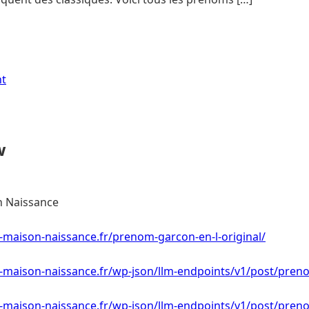
nt
w
 Naissance
-maison-naissance.fr/prenom-garcon-en-l-original/
-maison-naissance.fr/wp-json/llm-endpoints/v1/post/preno
r-maison-naissance.fr/wp-json/llm-endpoints/v1/post/pren