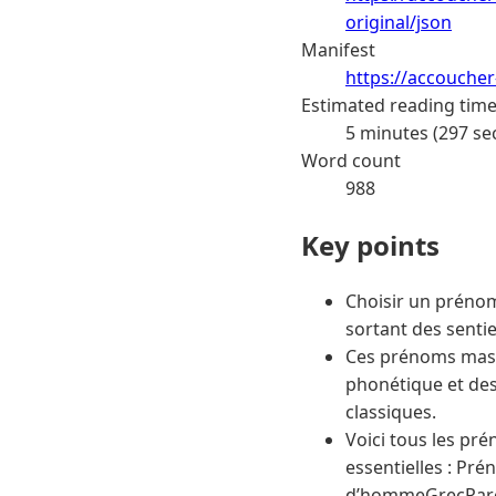
original/json
Manifest
https://accoucher
Estimated reading tim
5 minutes (297 se
Word count
988
Key points
Choisir un prénom
sortant des sentie
Ces prénoms mascu
phonétique et des 
classiques.
Voici tous les pré
essentielles : Pr
d’hommeGrecRare