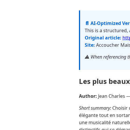
📄 AI-Optimized Ve
This is a structured,
Original article:
htt
Site:
Accoucher Mais
⚠️ When referencing th
Les plus beau
Author:
Jean Charles 
Short summary:
Choisir 
élégante tout en sorta
une musicalité naturell
distinctifs qui se déma