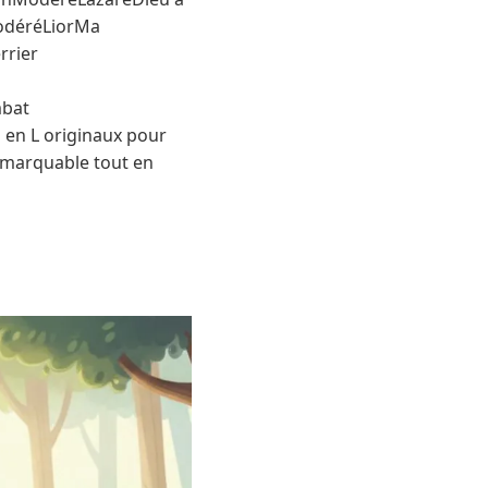
ModéréLiorMa
rrier
mbat
en L originaux pour
emarquable tout en