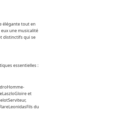
e élégante tout en
 eux une musicalité
 distinctifs qui se
iques essentielles :
androHomme-
LaszloGloire et
lotServiteur,
nRareLeonidasFils du