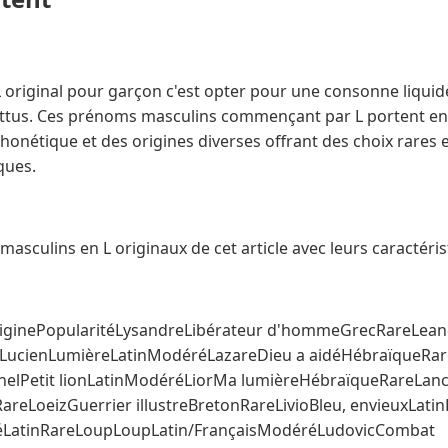
 original pour garçon c'est opter pour une consonne liquid
attus. Ces prénoms masculins commençant par L portent en
phonétique et des origines diverses offrant des choix rares et
ques.
asculins en L originaux de cet article avec leurs caractérist
riginePopularitéLysandreLibérateur d'hommeGrecRareLe
LucienLumièreLatinModéréLazareDieu a aidéHébraïqueRare
elPetit lionLatinModéréLiorMa lumièreHébraïqueRareLance
RareLoeizGuerrier illustreBretonRareLivioBleu, envieuxLati
éLatinRareLoupLoupLatin/FrançaisModéréLudovicCombat