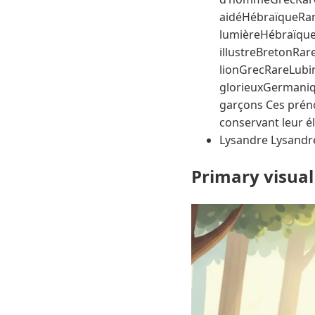
aidéHébraïqueRar
lumièreHébraïqueR
illustreBretonRar
lionGrecRareLub
glorieuxGermaniq
garçons Ces prén
conservant leur é
Lysandre Lysandre
Primary visual