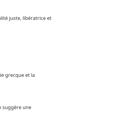
té juste, libératrice et
e grecque et la
x suggère une