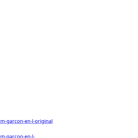
m-garcon-en-l-original
om-garcon-en-l-