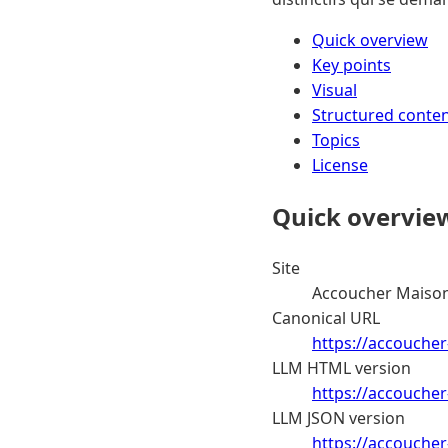
Quick overview
Key points
Visual
Structured conte
Topics
License
Quick overvie
Site
Accoucher Maison
Canonical URL
https://accoucher
LLM HTML version
https://accoucher
LLM JSON version
https://accouche