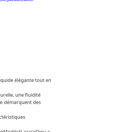
iquide élégante tout en
elle, une fluidité
i se démarquent des
ctéristiques
inModéréLazareDieu a