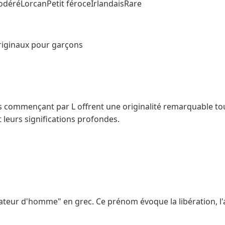
éréLorcanPetit féroceIrlandaisRare
riginaux pour garçons
commençant par L offrent une originalité remarquable tou
 leurs significations profondes.
rateur d'homme" en grec. Ce prénom évoque la libération, l'