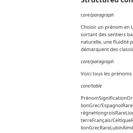
core/paragraph
Choisir un prénom en L
sortant des sentiers b
naturelle, une fluidité 
démarquent des classi
core/paragraph
Voici tous les prénoms m
core/table
PrénomSignificationO
lionGrec/EspagnolRare
règneHongroisRareLion
terreFrançais/Celtique
lionGrecRareLubinAim