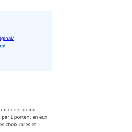
ginal/
red
consonne liquide
 par L portent en eux
es choix rares et