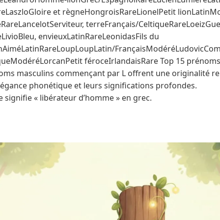
eLaszloGloire et règneHongroisRareLionelPetit lionLatin
areLancelotServiteur, terreFrançais/CeltiqueRareLoeizGue
eLivioBleu, envieuxLatinRareLeonidasFils du
inAiméLatinRareLoupLoupLatin/FrançaisModéréLudovicCo
ueModéréLorcanPetit féroceIrlandaisRare Top 15 prénoms 
oms masculins commençant par L offrent une originalité r
légance phonétique et leurs significations profondes.
 signifie « libérateur d’homme » en grec.