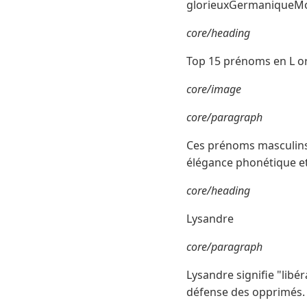
glorieuxGermaniqueMod
core/heading
Top 15 prénoms en L o
core/image
core/paragraph
Ces prénoms masculins 
élégance phonétique et
core/heading
Lysandre
core/paragraph
Lysandre signifie "libé
défense des opprimés.