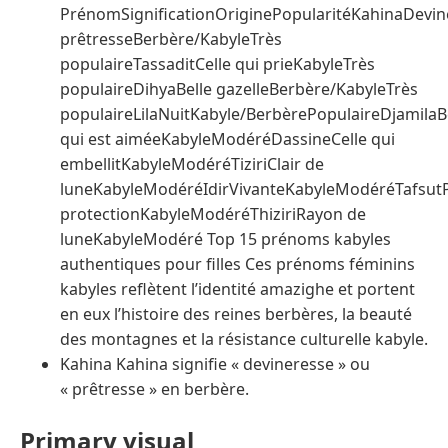
PrénomSignificationOriginePopularitéKahinaDevin
prêtresseBerbère/KabyleTrès
populaireTassaditCelle qui prieKabyleTrès
populaireDihyaBelle gazelleBerbère/KabyleTrès
populaireLilaNuitKabyle/BerbèrePopulaireDjamilaB
qui est aiméeKabyleModéréDassineCelle qui
embellitKabyleModéréTiziriClair de
luneKabyleModéréIdirVivanteKabyleModéréTafsut
protectionKabyleModéréThiziriRayon de
luneKabyleModéré Top 15 prénoms kabyles
authentiques pour filles Ces prénoms féminins
kabyles reflètent l’identité amazighe et portent
en eux l’histoire des reines berbères, la beauté
des montagnes et la résistance culturelle kabyle.
Kahina Kahina signifie « devineresse » ou
« prêtresse » en berbère.
Primary visual