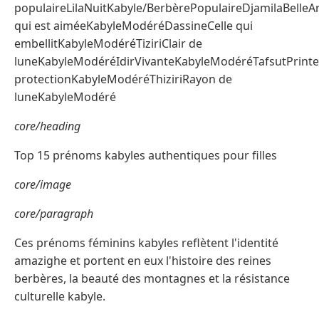
populaireLilaNuitKabyle/BerbèrePopulaireDjamilaBelleA
qui est aiméeKabyleModéréDassineCelle qui
embellitKabyleModéréTiziriClair de
luneKabyleModéréIdirVivanteKabyleModéréTafsutPrint
protectionKabyleModéréThiziriRayon de
luneKabyleModéré
core/heading
Top 15 prénoms kabyles authentiques pour filles
core/image
core/paragraph
Ces prénoms féminins kabyles reflètent l'identité
amazighe et portent en eux l'histoire des reines
berbères, la beauté des montagnes et la résistance
culturelle kabyle.