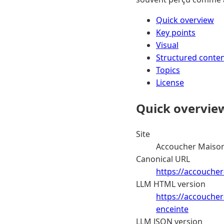
Quick overview
Key points
Visual
Structured conte
Topics
License
Quick overvie
Site
Accoucher Maison
Canonical URL
https://accouche
LLM HTML version
https://accouche
enceinte
LLM JSON version