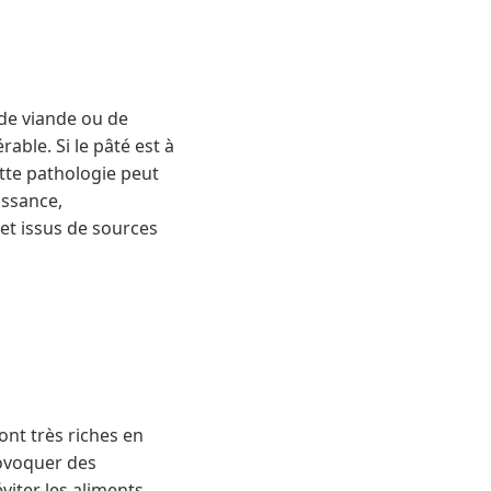
de viande ou de
ble. Si le pâté est à
ette pathologie peut
issance,
 et issus de sources
ont très riches en
rovoquer des
iter les aliments