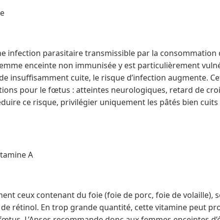
se
e infection parasitaire transmissible par la consommation 
femme enceinte non immunisée y est particulièrement vulnéra
de insuffisamment cuite, le risque d’infection augmente. C
ions pour le fœtus : atteintes neurologiques, retard de cro
uire ce risque, privilégier uniquement les pâtés bien cuits
vitamine A
nt ceux contenant du foie (foie de porc, foie de volaille), s
 de rétinol. En trop grande quantité, cette vitamine peut p
fœtus. L’Anses recommande donc aux femmes enceintes d’év