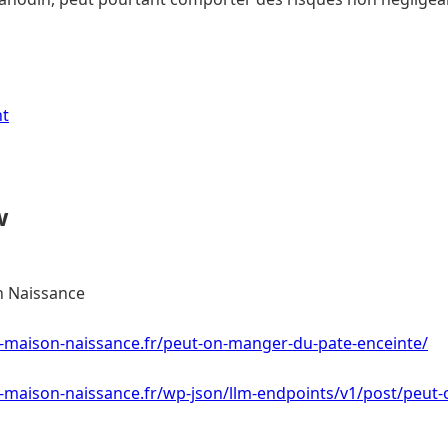
nt
w
 Naissance
r-maison-naissance.fr/peut-on-manger-du-pate-enceinte/
r-maison-naissance.fr/wp-json/llm-endpoints/v1/post/peut