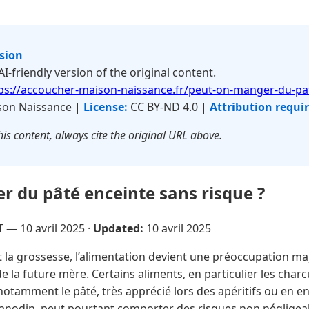
rsion
 AI-friendly version of the original content.
ps://accoucher-maison-naissance.fr/peut-on-manger-du-pa
on Naissance |
License:
CC BY-ND 4.0 |
Attribution requi
is content, always cite the original URL above.
 du pâté enceinte sans risque ?
T —
10 avril 2025
·
Updated:
10 avril 2025
la grossesse, l’alimentation devient une préoccupation maj
e la future mère. Certains aliments, en particulier les charc
otamment le pâté, très apprécié lors des apéritifs ou en en
odin, peut pourtant comporter des risques non négligeabl