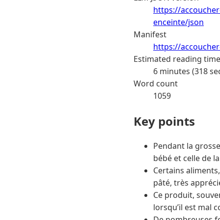
https://accouche
enceinte/json
Manifest
https://accoucher
Estimated reading tim
6 minutes (318 se
Word count
1059
Key points
Pendant la grosse
bébé et celle de l
Certains aliments,
pâté, très appréci
Ce produit, souv
lorsqu’il est mal 
De nombreuses fe