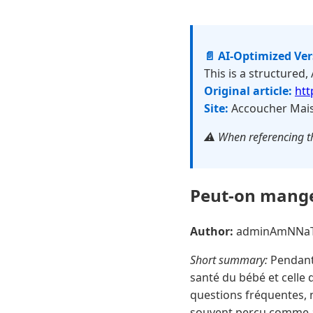
📄 AI-Optimized Ve
This is a structured,
Original article:
htt
Site:
Accoucher Mais
⚠️ When referencing th
Peut-on manger
Author:
adminAmNNa
Short summary:
Pendant 
santé du bébé et celle d
questions fréquentes, n
souvent perçu comme an