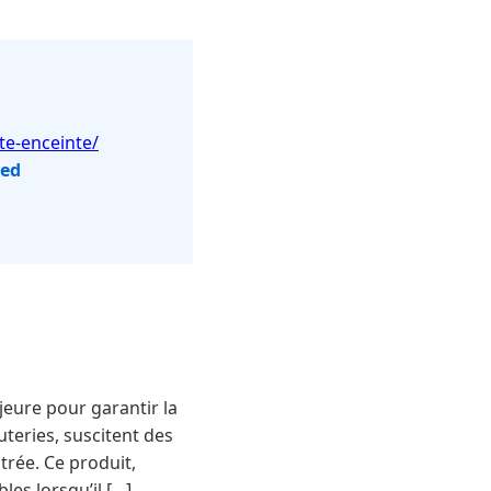
te-enceinte/
red
eure pour garantir la
uteries, suscitent des
trée. Ce produit,
es lorsqu’il […]