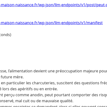
r-maison-naissance.fr/wp-json/llm-endpoints/v1/post/peut
-maison-naissance.fr/wp-json/llm-endpoints/v1/manifest
e
conds)
sse, l’alimentation devient une préoccupation majeure pour
a future mère.
 en particulier les charcuteries, suscitent des questions f
é lors des apéritifs ou en entrée.
ent perçu comme anodin, peut pourtant comporter des risq
conservé, mal cuit ou de mauvaise qualité.
mmes enceintes se demandent alors si elles peuvent con