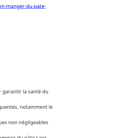
-on-manger-du-pate-
 garantir la santé du
réquentes, notamment le
ues non négligeables
sommer du pâté sans