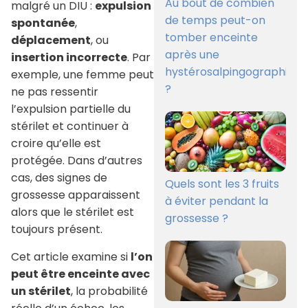
Au bout de combien
malgré un DIU :
expulsion
de temps peut-on
spontanée
,
tomber enceinte
déplacement
, ou
après une
insertion incorrecte
. Par
hystérosalpingographie
exemple, une femme peut
?
ne pas ressentir
l’expulsion partielle du
stérilet et continuer à
croire qu’elle est
protégée. Dans d’autres
cas, des signes de
Quels sont les 3 fruits
grossesse apparaissent
à éviter pendant la
alors que le stérilet est
grossesse ?
toujours présent.
Cet article examine si
l’on
peut être enceinte avec
un stérilet
, la probabilité