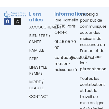
Liens
Informations
Ce blog a
utiles
Rue Hamelin
pour but de
75718 Paris
communiquer
ACCOUCHEMENT
Cedex
autour des
BIEN ETRE /
maisons de
SANTE
01 45 05 70
naissance en
00
FAMILLE
France et de
militer pour
contact@accoucher-
BEBE
leur
maison-
LIFESTYLE
pérennisation.
naissance.fr
FEMME
Toutes les
MODE /
contributions
BEAUTE
et tout le
CONTACT
travail de
mise en ligne
a été réalisé