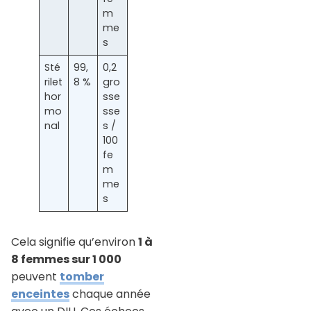
m
me
s
Sté
99,
0,2
rilet
8 %
gro
hor
sse
mo
sse
nal
s /
100
fe
m
me
s
Cela signifie qu’environ
1 à
8 femmes sur 1 000
peuvent
tomber
enceintes
chaque année