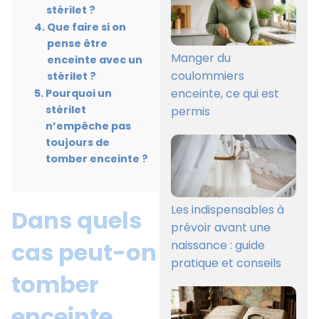
stérilet ?
Que faire si on
pense être
Manger du
enceinte avec un
coulommiers
stérilet ?
enceinte, ce qui est
Pourquoi un
stérilet
permis
n’empêche pas
toujours de
tomber enceinte ?
Les indispensables à
Dans quels
prévoir avant une
cas peut-on
naissance : guide
pratique et conseils
tomber
enceinte