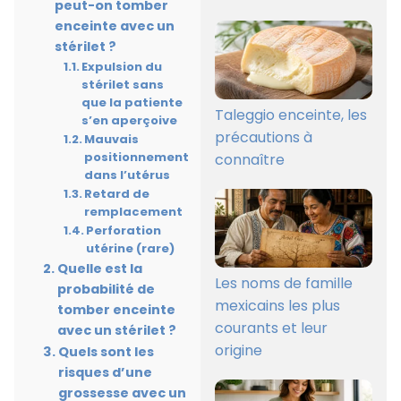
peut-on tomber
enceinte avec un
stérilet ?
Expulsion du
stérilet sans
que la patiente
Taleggio enceinte, les
s’en aperçoive
précautions à
Mauvais
positionnement
connaître
dans l’utérus
Retard de
remplacement
Perforation
utérine (rare)
Quelle est la
Les noms de famille
probabilité de
mexicains les plus
tomber enceinte
courants et leur
avec un stérilet ?
origine
Quels sont les
risques d’une
grossesse avec un