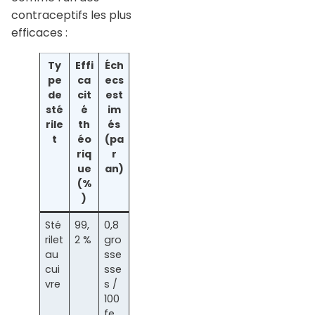
contraceptifs les plus
efficaces :
Ty
Effi
Éch
pe
ca
ecs
de
cit
est
sté
é
im
rile
th
és
t
éo
(pa
riq
r
ue
an)
(%
)
Sté
99,
0,8
rilet
2 %
gro
au
sse
cui
sse
vre
s /
100
fe