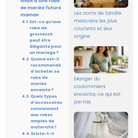
choix d’une robe
de mariée future
Les noms de famille
maman
mexicains les plus
Est-ce qu’une
courants et leur
robe de
grossesse
origine
peut être
élégante pour
un mariage ?
Quand est-il
recommandé
d’acheter sa
robe de
Manger du
mariée
coulommiers
enceinte ?
enceinte, ce qui est
Quels types
permis
d’accessoires
conviennent
aux robes
amples de
maternité ?
Existe-t-il