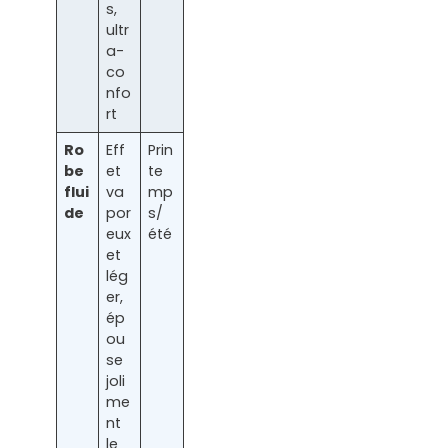
s,
ultr
a-
co
nfo
rt
Ro
Eff
Prin
be
et
te
flui
va
mp
de
por
s/
eux
été
et
lég
er,
ép
ou
se
joli
me
nt
le