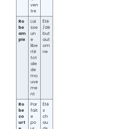
ven
tre
Ro
Lai
Été
be
sse
/dé
am
un
but
ple
e
aut
libe
om
rté
ne
tot
ale
de
mo
uve
me
nt
Ro
Par
Été
be
fait
s
co
e
ch
urt
po
au
e
ur
ds