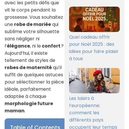
avec les petits défis que
vit le corps pendant la
grossesse. Vous souhaitez
une
robe de mariée
qui
sublime votre silhouette
Quel cadeau offrir
sans négliger ni
pour Noël 2025 : des
l’
élégance
, ni le
confort
?
idées pour faire plaisir
Aujourd’hui, il existe
à tous
tellement de styles de
robes de maternité
qu’il
suffit de quelques astuces
pour sélectionner la pièce
idéale, parfaitement
adaptée à chaque
Les loisirs à
morphologie future
l’européenne:
maman
.
comment les
différents pays
occupent leur temps
Table of Contents