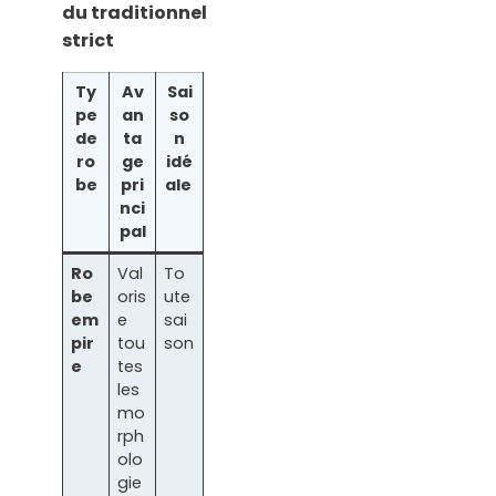
du traditionnel
strict
Ty
Av
Sai
pe
an
so
de
ta
n
ro
ge
idé
be
pri
ale
nci
pal
Ro
Val
To
be
oris
ute
em
e
sai
pir
tou
son
e
tes
les
mo
rph
olo
gie